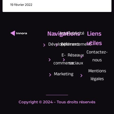
19 février 2022
Navigations
Liens
Actu
Publicité
utiles
Développement
Référencement
Contactez-
E-
Réseaux
nous
commerce
sociaux
Mentions
Marketing
légales
Copyright © 2024 – Tous droits réservés